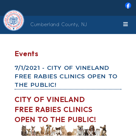
Skip to main content
Cumberland County, NJ
Events
7/1/2021 - CITY OF VINELAND
FREE RABIES CLINICS OPEN TO
THE PUBLIC!
CITY OF VINELAND
FREE RABIES CLINICS
OPEN TO THE PUBLIC!